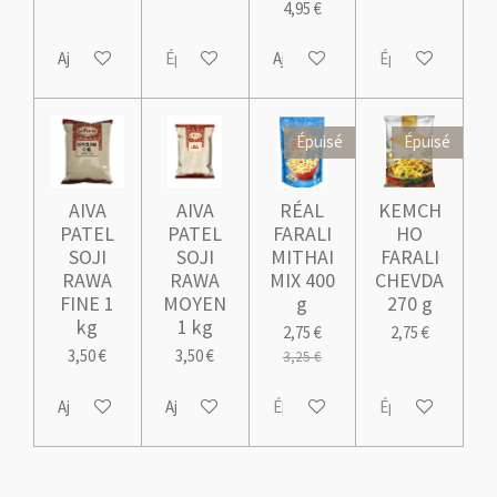
4,95 €
i
o
o
i
n
Ajouter au panier
Épuisé
Ajouter au panier
Épuisé
l
e
s
Épuisé
Épuisé
AIVA
AIVA
RÉAL
KEMCH
PATEL
PATEL
FARALI
HO
SOJI
SOJI
MITHAI
FARALI
RAWA
RAWA
MIX 400
CHEVDA
FINE 1
MOYEN
g
270 g
kg
1 kg
2,75 €
2,75 €
3,50 €
3,50 €
3,25 €
Ajouter au panier
Ajouter au panier
Épuisé
Épuisé