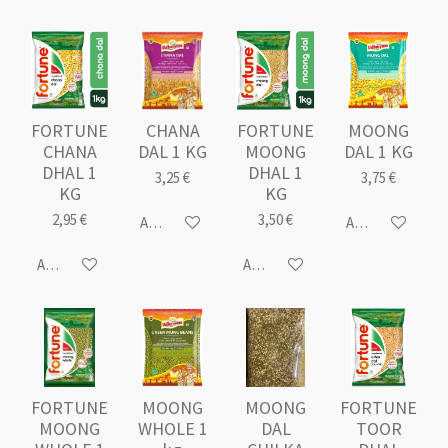
i
7
o
5
n
6
0
9
7
FORTUNE
CHANA
FORTUNE
MOONG
5
CHANA
DAL 1 KG
MOONG
DAL 1 KG
DHAL 1
DHAL 1
6
3,25 €
3,75 €
KG
KG
0
9
2,95 €
3,50 €
Ajouter au panier
Ajouter au panie
7
6
Ajouter au panier
Ajouter au panier
é
t
o
i
l
e
FORTUNE
MOONG
MOONG
FORTUNE
s
MOONG
WHOLE 1
DAL
TOOR