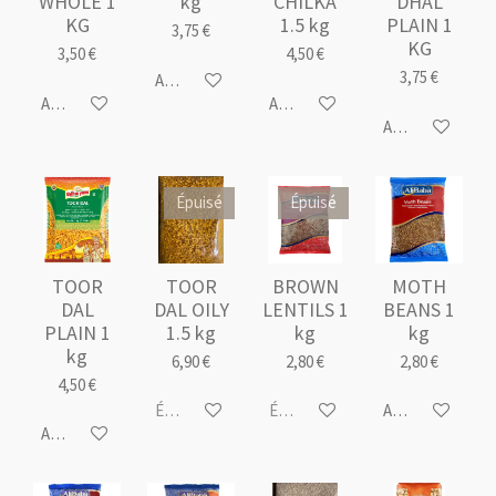
WHOLE 1
kg
CHILKA
DHAL
KG
1.5 kg
PLAIN 1
3,75 €
KG
3,50 €
4,50 €
3,75 €
Ajouter au panier
Ajouter au panier
Ajouter au panier
Ajouter au panie
Épuisé
Épuisé
TOOR
TOOR
BROWN
MOTH
DAL
DAL OILY
LENTILS 1
BEANS 1
PLAIN 1
1.5 kg
kg
kg
kg
6,90 €
2,80 €
2,80 €
4,50 €
Épuisé
Épuisé
Ajouter au panie
Ajouter au panier