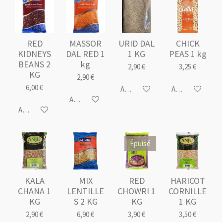
RED
MASSOR
URID DAL
CHICK
KIDNEYS
DAL RED 1
1 KG
PEAS 1 kg
BEANS 2
kg
2,90 €
3,25 €
KG
2,90 €
6,00 €
Ajouter au panier
Ajouter au panie
Ajouter au panier
Ajouter au panier
Épuisé
KALA
MIX
RED
HARICOT
CHANA 1
LENTILLE
CHOWRI 1
CORNILLE
KG
S 2 KG
KG
1 KG
2,90 €
6,90 €
3,90 €
3,50 €