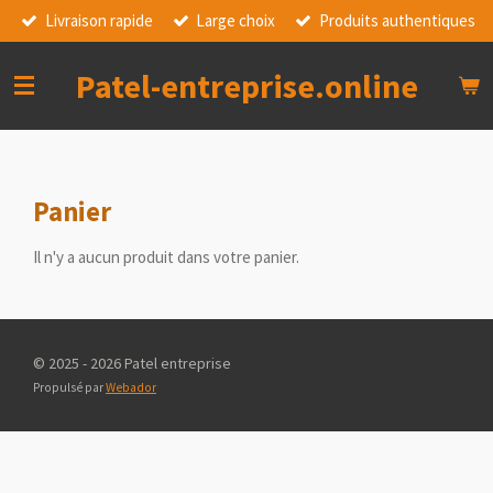
Livraison rapide
Large choix
Produits authentiques
Passer
au
contenu
Patel-entreprise.online
principal
Panier
Il n'y a aucun produit dans votre panier.
© 2025 - 2026 Patel entreprise
Propulsé par
Webador