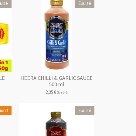
uisé
Épuisé
LE
HEERA CHILLI & GARLIC SAUCE
500 ml
2,35 €
2,90 €
on !
Épuisé