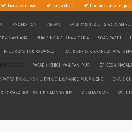
Livraison rapide
Large choix
Produits authentiques
AL
PROMOTION
FARSAN
BAKERY & BISCUITS & CREAM RO
RE & MAKHANA
KHAI SING & CHANA & DARIA
SOAN PAPDI
U
FLOUR & ATTA & RAWA SOJI
DAL & SEEDS & BEANS & LAPSI & M
HINGS SAUCE
PAPAD & KHICHIYA & PANI PURI
ÉPICES & MASAL
 & PATRA TIN & UNDHIU TIN & OIL & MANGO PULP & ENO
CHAI & C
& SOSYO & ROSE SYRUP & MANGO JUS
MUKHWAS MIX
SWEETS