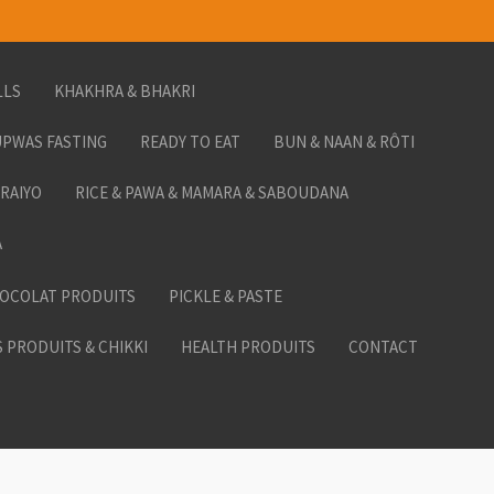
LLS
KHAKHRA & BHAKRI
PWAS FASTING
READY TO EAT
BUN & NAAN & RÔTI
ORAIYO
RICE & PAWA & MAMARA & SABOUDANA
A
HOCOLAT PRODUITS
PICKLE & PASTE
 PRODUITS & CHIKKI
HEALTH PRODUITS
CONTACT