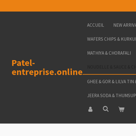
Passer
au
contenu
ACCUEIL
NEW ARRIV
principal
WAFERS CHIPS & KURKU
MATHIYA & CHORAFALI
Patel-
NOUDELLE & SAUCE & C
entreprise.online
GHEE & GOR & LILVA TIN
JEERA SODA & THUMSUP 