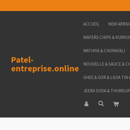
Passer
au
contenu
ACCUEIL
NEW ARRIV
principal
WAFERS CHIPS & KURKU
MATHIYA & CHORAFALI
Patel-
NOUDELLE & SAUCE & C
entreprise.online
GHEE & GOR & LILVA TIN
JEERA SODA & THUMSUP 