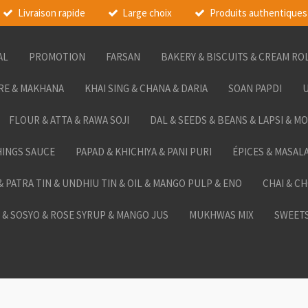
Livraison rapide
Large choix
Produits authentiques
AL
PROMOTION
FARSAN
BAKERY & BISCUITS & CREAM RO
RE & MAKHANA
KHAI SING & CHANA & DARIA
SOAN PAPDI
U
FLOUR & ATTA & RAWA SOJI
DAL & SEEDS & BEANS & LAPSI & M
HINGS SAUCE
PAPAD & KHICHIYA & PANI PURI
ÉPICES & MASAL
 & PATRA TIN & UNDHIU TIN & OIL & MANGO PULP & ENO
CHAI & C
& SOSYO & ROSE SYRUP & MANGO JUS
MUKHWAS MIX
SWEETS