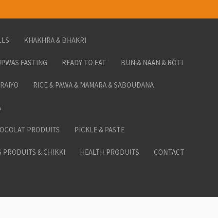
LLS
KHAKHRA & BHAKRI
PWAS FASTING
READY TO EAT
BUN & NAAN & RÔTI
ORAIYO
RICE & PAWA & MAMARA & SABOUDANA
A
HOCOLAT PRODUITS
PICKLE & PASTE
 PRODUITS & CHIKKI
HEALTH PRODUITS
CONTACT