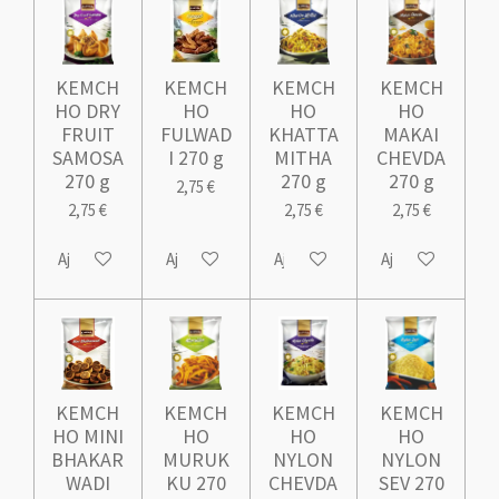
KEMCH
KEMCH
KEMCH
KEMCH
HO DRY
HO
HO
HO
FRUIT
FULWAD
KHATTA
MAKAI
SAMOSA
I 270 g
MITHA
CHEVDA
270 g
270 g
270 g
2,75 €
2,75 €
2,75 €
2,75 €
Ajouter au panier
Ajouter au panier
Ajouter au panier
Ajouter au panie
KEMCH
KEMCH
KEMCH
KEMCH
HO MINI
HO
HO
HO
BHAKAR
MURUK
NYLON
NYLON
WADI
KU 270
CHEVDA
SEV 270