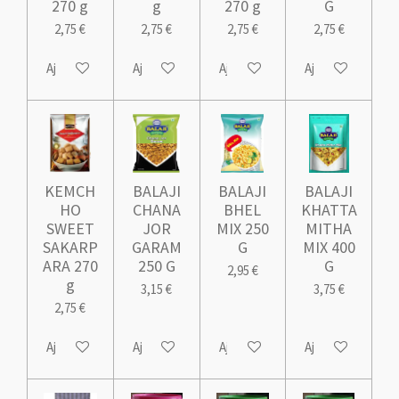
270 g
g
270 g
G
2,75 €
2,75 €
2,75 €
2,75 €
Ajouter au panier
Ajouter au panier
Ajouter au panier
Ajouter au panie
KEMCH
BALAJI
BALAJI
BALAJI
HO
CHANA
BHEL
KHATTA
SWEET
JOR
MIX 250
MITHA
SAKARP
GARAM
G
MIX 400
ARA 270
250 G
G
2,95 €
g
3,15 €
3,75 €
2,75 €
Ajouter au panier
Ajouter au panier
Ajouter au panier
Ajouter au panie