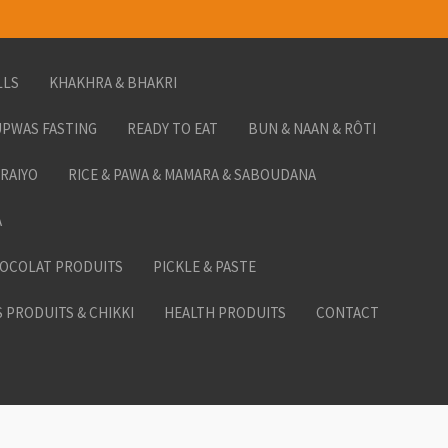
LLS
KHAKHRA & BHAKRI
PWAS FASTING
READY TO EAT
BUN & NAAN & RÔTI
ORAIYO
RICE & PAWA & MAMARA & SABOUDANA
A
HOCOLAT PRODUITS
PICKLE & PASTE
 PRODUITS & CHIKKI
HEALTH PRODUITS
CONTACT