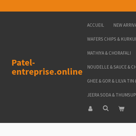
Passer
au
contenu
ACCUEIL
NEW ARRIV
principal
WAFERS CHIPS & KURKU
MATHIYA & CHORAFALI
Patel-
NOUDELLE & SAUCE & C
entreprise.online
GHEE & GOR & LILVA TIN
JEERA SODA & THUMSUP 