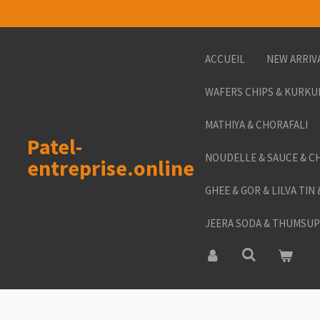
Passer
au
contenu
ACCUEIL
NEW ARRIV
principal
WAFERS CHIPS & KURKU
MATHIYA & CHORAFALI
Patel-
NOUDELLE & SAUCE & C
entreprise.online
GHEE & GOR & LILVA TIN
JEERA SODA & THUMSUP 