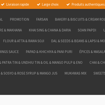
Livraison rapide
Large choix
Produits authentiques
AL
PROMOTION
FARSAN
BAKERY & BISCUITS & CREAM RO
RE & MAKHANA
KHAI SING & CHANA & DARIA
SOAN PAPDI
U
FLOUR & ATTA & RAWA SOJI
DAL & SEEDS & BEANS & LAPSI & M
HINGS SAUCE
PAPAD & KHICHIYA & PANI PURI
ÉPICES & MASAL
 & PATRA TIN & UNDHIU TIN & OIL & MANGO PULP & ENO
CHAI & C
& SOSYO & ROSE SYRUP & MANGO JUS
MUKHWAS MIX
SWEETS