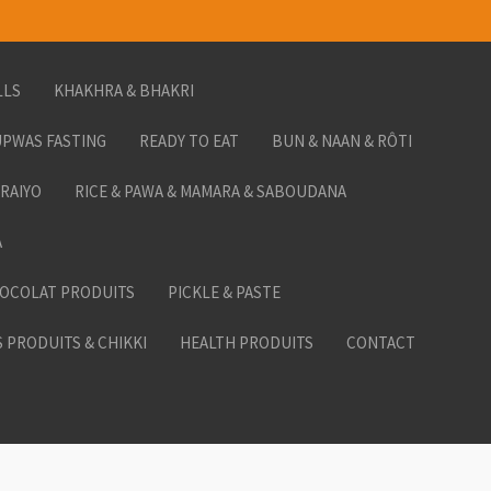
LLS
KHAKHRA & BHAKRI
PWAS FASTING
READY TO EAT
BUN & NAAN & RÔTI
ORAIYO
RICE & PAWA & MAMARA & SABOUDANA
A
HOCOLAT PRODUITS
PICKLE & PASTE
 PRODUITS & CHIKKI
HEALTH PRODUITS
CONTACT