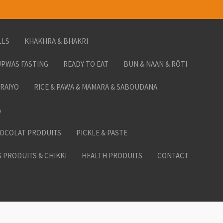
LLS
KHAKHRA & BHAKRI
PWAS FASTING
READY TO EAT
BUN & NAAN & RÔTI
ORAIYO
RICE & PAWA & MAMARA & SABOUDANA
A
HOCOLAT PRODUITS
PICKLE & PASTE
 PRODUITS & CHIKKI
HEALTH PRODUITS
CONTACT