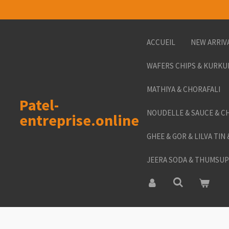
Passer
au
contenu
ACCUEIL
NEW ARRIV
principal
WAFERS CHIPS & KURKU
MATHIYA & CHORAFALI
Patel-
NOUDELLE & SAUCE & C
entreprise.online
GHEE & GOR & LILVA TIN
JEERA SODA & THUMSUP 