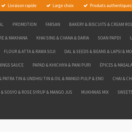
Livraison rapide
Large choix
Produits authentiques
AL
PROMOTION
FARSAN
BAKERY & BISCUITS & CREAM RO
RE & MAKHANA
KHAI SING & CHANA & DARIA
SOAN PAPDI
U
FLOUR & ATTA & RAWA SOJI
DAL & SEEDS & BEANS & LAPSI & M
HINGS SAUCE
PAPAD & KHICHIYA & PANI PURI
ÉPICES & MASAL
 & PATRA TIN & UNDHIU TIN & OIL & MANGO PULP & ENO
CHAI & C
& SOSYO & ROSE SYRUP & MANGO JUS
MUKHWAS MIX
SWEETS