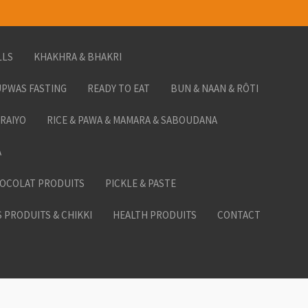
LLS
KHAKHRA & BHAKRI
PWAS FASTING
READY TO EAT
BUN & NAAN & RÔTI
ORAIYO
RICE & PAWA & MAMARA & SABOUDANA
A
HOCOLAT PRODUITS
PICKLE & PASTE
 PRODUITS & CHIKKI
HEALTH PRODUITS
CONTACT