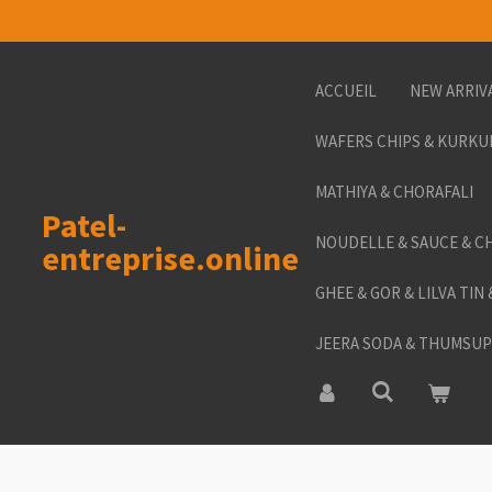
Passer
au
contenu
ACCUEIL
NEW ARRIV
principal
WAFERS CHIPS & KURKU
MATHIYA & CHORAFALI
Patel-
NOUDELLE & SAUCE & C
entreprise.online
GHEE & GOR & LILVA TIN
JEERA SODA & THUMSUP 