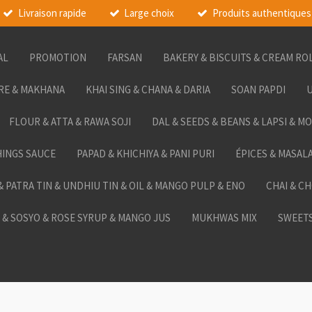
Livraison rapide
Large choix
Produits authentiques
AL
PROMOTION
FARSAN
BAKERY & BISCUITS & CREAM RO
RE & MAKHANA
KHAI SING & CHANA & DARIA
SOAN PAPDI
U
FLOUR & ATTA & RAWA SOJI
DAL & SEEDS & BEANS & LAPSI & M
HINGS SAUCE
PAPAD & KHICHIYA & PANI PURI
ÉPICES & MASAL
 & PATRA TIN & UNDHIU TIN & OIL & MANGO PULP & ENO
CHAI & C
& SOSYO & ROSE SYRUP & MANGO JUS
MUKHWAS MIX
SWEETS