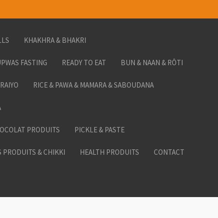
LLS
KHAKHRA & BHAKRI
PWAS FASTING
READY TO EAT
BUN & NAAN & RÔTI
ORAIYO
RICE & PAWA & MAMARA & SABOUDANA
A
HOCOLAT PRODUITS
PICKLE & PASTE
 PRODUITS & CHIKKI
HEALTH PRODUITS
CONTACT