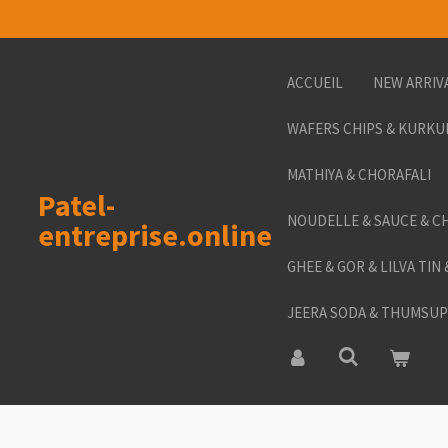
Passer
au
contenu
ACCUEIL
NEW ARRIV
principal
WAFERS CHIPS & KURKU
MATHIYA & CHORAFALI
Patel-
NOUDELLE & SAUCE & C
entreprise.online
GHEE & GOR & LILVA TIN
JEERA SODA & THUMSUP 