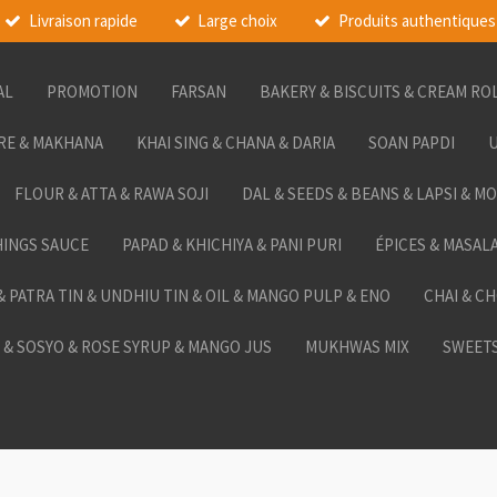
Livraison rapide
Large choix
Produits authentiques
AL
PROMOTION
FARSAN
BAKERY & BISCUITS & CREAM RO
RE & MAKHANA
KHAI SING & CHANA & DARIA
SOAN PAPDI
U
FLOUR & ATTA & RAWA SOJI
DAL & SEEDS & BEANS & LAPSI & M
HINGS SAUCE
PAPAD & KHICHIYA & PANI PURI
ÉPICES & MASAL
 & PATRA TIN & UNDHIU TIN & OIL & MANGO PULP & ENO
CHAI & C
& SOSYO & ROSE SYRUP & MANGO JUS
MUKHWAS MIX
SWEETS