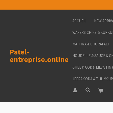
Passer
au
contenu
ACCUEIL
NEW ARRIV
principal
WAFERS CHIPS & KURKU
MATHIYA & CHORAFALI
Patel-
NOUDELLE & SAUCE & C
entreprise.online
GHEE & GOR & LILVA TIN
JEERA SODA & THUMSUP 