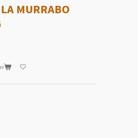
MLA MURRABO
G
er