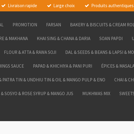
Livraison rapide
Large choix
Produits authentiques
AL
PROMOTION
FARSAN
BAKERY & BISCUITS & CREAM RO
RE & MAKHANA
KHAI SING & CHANA & DARIA
SOAN PAPDI
U
FLOUR & ATTA & RAWA SOJI
DAL & SEEDS & BEANS & LAPSI & M
HINGS SAUCE
PAPAD & KHICHIYA & PANI PURI
ÉPICES & MASAL
 & PATRA TIN & UNDHIU TIN & OIL & MANGO PULP & ENO
CHAI & C
& SOSYO & ROSE SYRUP & MANGO JUS
MUKHWAS MIX
SWEETS