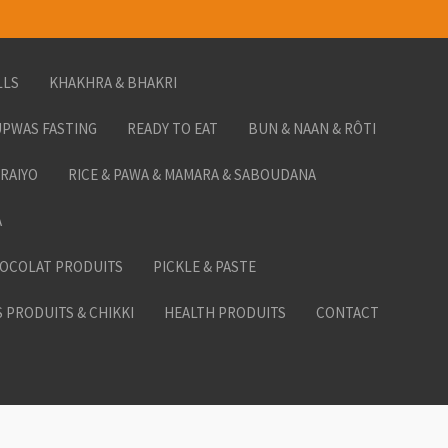
LLS
KHAKHRA & BHAKRI
PWAS FASTING
READY TO EAT
BUN & NAAN & RÔTI
ORAIYO
RICE & PAWA & MAMARA & SABOUDANA
A
HOCOLAT PRODUITS
PICKLE & PASTE
 PRODUITS & CHIKKI
HEALTH PRODUITS
CONTACT