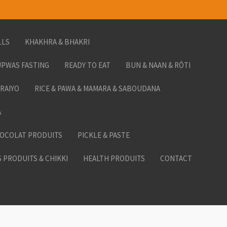
LLS
KHAKHRA & BHAKRI
PWAS FASTING
READY TO EAT
BUN & NAAN & RÔTI
ORAIYO
RICE & PAWA & MAMARA & SABOUDANA
A
HOCOLAT PRODUITS
PICKLE & PASTE
 PRODUITS & CHIKKI
HEALTH PRODUITS
CONTACT