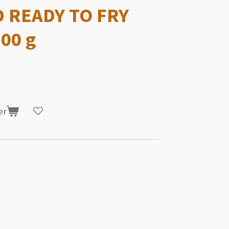
 READY TO FRY
00 g
er