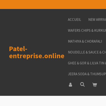
Passer
au
contenu
ACCUEIL
NEW ARRIV
principal
WAFERS CHIPS & KURKU
MATHIYA & CHORAFALI
Patel-
NOUDELLE & SAUCE & C
entreprise.online
GHEE & GOR & LILVA TIN
JEERA SODA & THUMSUP 