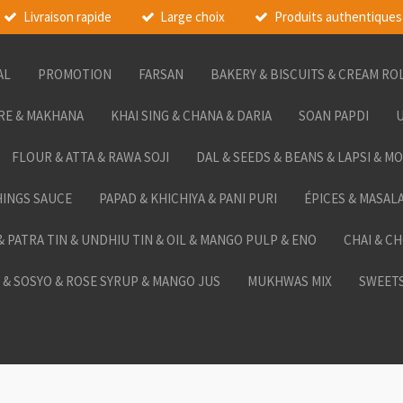
Livraison rapide
Large choix
Produits authentiques
AL
PROMOTION
FARSAN
BAKERY & BISCUITS & CREAM RO
RE & MAKHANA
KHAI SING & CHANA & DARIA
SOAN PAPDI
U
FLOUR & ATTA & RAWA SOJI
DAL & SEEDS & BEANS & LAPSI & M
HINGS SAUCE
PAPAD & KHICHIYA & PANI PURI
ÉPICES & MASAL
 & PATRA TIN & UNDHIU TIN & OIL & MANGO PULP & ENO
CHAI & C
& SOSYO & ROSE SYRUP & MANGO JUS
MUKHWAS MIX
SWEETS