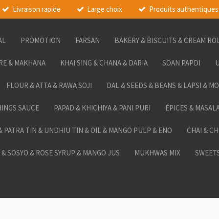
Livraison rapide
Large choix
Produits authentiques
AL
PROMOTION
FARSAN
BAKERY & BISCUITS & CREAM RO
RE & MAKHANA
KHAI SING & CHANA & DARIA
SOAN PAPDI
U
FLOUR & ATTA & RAWA SOJI
DAL & SEEDS & BEANS & LAPSI & M
HINGS SAUCE
PAPAD & KHICHIYA & PANI PURI
ÉPICES & MASAL
 & PATRA TIN & UNDHIU TIN & OIL & MANGO PULP & ENO
CHAI & C
& SOSYO & ROSE SYRUP & MANGO JUS
MUKHWAS MIX
SWEETS