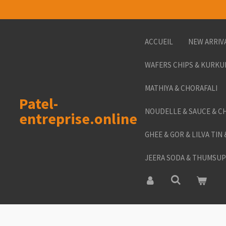
Passer
au
contenu
ACCUEIL
NEW ARRIV
principal
WAFERS CHIPS & KURKU
MATHIYA & CHORAFALI
Patel-
NOUDELLE & SAUCE & C
entreprise.online
GHEE & GOR & LILVA TIN
JEERA SODA & THUMSUP 