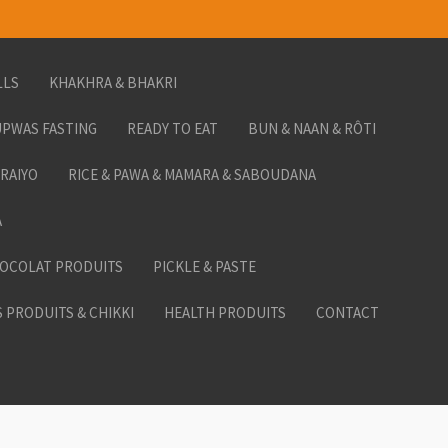
LLS
KHAKHRA & BHAKRI
PWAS FASTING
READY TO EAT
BUN & NAAN & RÔTI
ORAIYO
RICE & PAWA & MAMARA & SABOUDANA
A
HOCOLAT PRODUITS
PICKLE & PASTE
 PRODUITS & CHIKKI
HEALTH PRODUITS
CONTACT