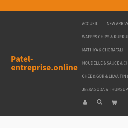
Passer
au
contenu
ACCUEIL
NEW ARRIV
principal
WAFERS CHIPS & KURKU
MATHIYA & CHORAFALI
Patel-
NOUDELLE & SAUCE & C
entreprise.online
GHEE & GOR & LILVA TIN
JEERA SODA & THUMSUP 