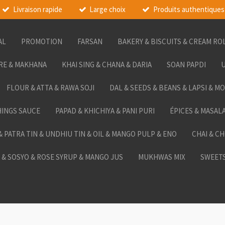
Livraison rapide
Large choix
Produits authentiques
AL
PROMOTION
FARSAN
BAKERY & BISCUITS & CREAM RO
RE & MAKHANA
KHAI SING & CHANA & DARIA
SOAN PAPDI
U
FLOUR & ATTA & RAWA SOJI
DAL & SEEDS & BEANS & LAPSI & M
HINGS SAUCE
PAPAD & KHICHIYA & PANI PURI
ÉPICES & MASAL
 & PATRA TIN & UNDHIU TIN & OIL & MANGO PULP & ENO
CHAI & C
& SOSYO & ROSE SYRUP & MANGO JUS
MUKHWAS MIX
SWEETS