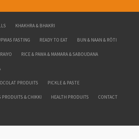
LLS
KHAKHRA & BHAKRI
PWAS FASTING
READY TO EAT
BUN & NAAN & RÔTI
ORAIYO
RICE & PAWA & MAMARA & SABOUDANA
A
HOCOLAT PRODUITS
PICKLE & PASTE
 PRODUITS & CHIKKI
HEALTH PRODUITS
CONTACT