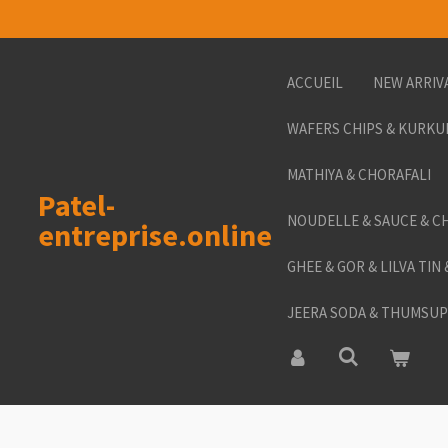
Passer
au
contenu
ACCUEIL
NEW ARRIV
principal
WAFERS CHIPS & KURKU
MATHIYA & CHORAFALI
Patel-
NOUDELLE & SAUCE & C
entreprise.online
GHEE & GOR & LILVA TIN
JEERA SODA & THUMSUP 