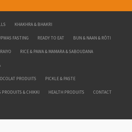
LLS
KHAKHRA & BHAKRI
PWAS FASTING
READY TO EAT
BUN & NAAN & RÔTI
ORAIYO
RICE & PAWA & MAMARA & SABOUDANA
A
HOCOLAT PRODUITS
PICKLE & PASTE
 PRODUITS & CHIKKI
HEALTH PRODUITS
CONTACT