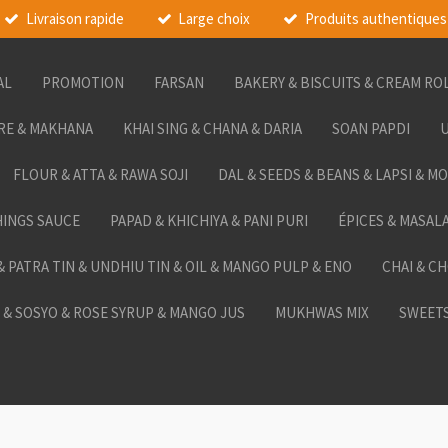
Livraison rapide
Large choix
Produits authentiques
AL
PROMOTION
FARSAN
BAKERY & BISCUITS & CREAM RO
RE & MAKHANA
KHAI SING & CHANA & DARIA
SOAN PAPDI
U
FLOUR & ATTA & RAWA SOJI
DAL & SEEDS & BEANS & LAPSI & M
HINGS SAUCE
PAPAD & KHICHIYA & PANI PURI
ÉPICES & MASAL
 & PATRA TIN & UNDHIU TIN & OIL & MANGO PULP & ENO
CHAI & C
& SOSYO & ROSE SYRUP & MANGO JUS
MUKHWAS MIX
SWEETS