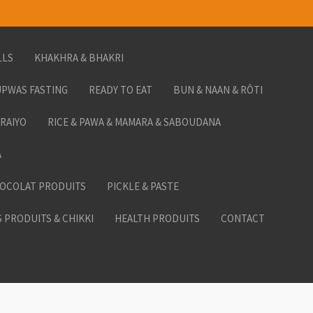
LLS
KHAKHRA & BHAKRI
PWAS FASTING
READY TO EAT
BUN & NAAN & RÔTI
ORAIYO
RICE & PAWA & MAMARA & SABOUDANA
A
HOCOLAT PRODUITS
PICKLE & PASTE
 PRODUITS & CHIKKI
HEALTH PRODUITS
CONTACT