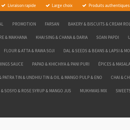
Livraison rapide
Large choix
Produits authentiques
AL
PROMOTION
FARSAN
BAKERY & BISCUITS & CREAM RO
RE & MAKHANA
KHAI SING & CHANA & DARIA
SOAN PAPDI
U
FLOUR & ATTA & RAWA SOJI
DAL & SEEDS & BEANS & LAPSI & M
HINGS SAUCE
PAPAD & KHICHIYA & PANI PURI
ÉPICES & MASAL
 & PATRA TIN & UNDHIU TIN & OIL & MANGO PULP & ENO
CHAI & C
& SOSYO & ROSE SYRUP & MANGO JUS
MUKHWAS MIX
SWEETS