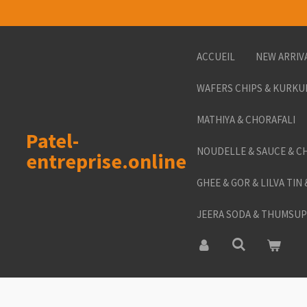
Passer
au
contenu
ACCUEIL
NEW ARRIV
principal
WAFERS CHIPS & KURKU
MATHIYA & CHORAFALI
Patel-
NOUDELLE & SAUCE & C
entreprise.online
GHEE & GOR & LILVA TIN
JEERA SODA & THUMSUP 