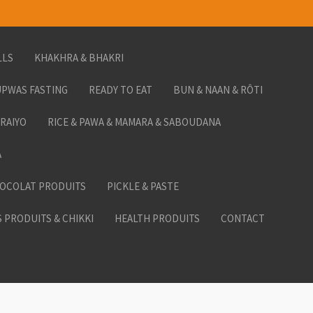
LLS
KHAKHRA & BHAKRI
PWAS FASTING
READY TO EAT
BUN & NAAN & RÔTI
ORAIYO
RICE & PAWA & MAMARA & SABOUDANA
A
HOCOLAT PRODUITS
PICKLE & PASTE
 PRODUITS & CHIKKI
HEALTH PRODUITS
CONTACT