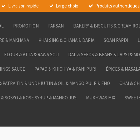
Livraison rapide
Large choix
Produits authentiques
AL
PROMOTION
FARSAN
BAKERY & BISCUITS & CREAM RO
RE & MAKHANA
KHAI SING & CHANA & DARIA
SOAN PAPDI
U
FLOUR & ATTA & RAWA SOJI
DAL & SEEDS & BEANS & LAPSI & M
HINGS SAUCE
PAPAD & KHICHIYA & PANI PURI
ÉPICES & MASAL
 & PATRA TIN & UNDHIU TIN & OIL & MANGO PULP & ENO
CHAI & C
& SOSYO & ROSE SYRUP & MANGO JUS
MUKHWAS MIX
SWEETS