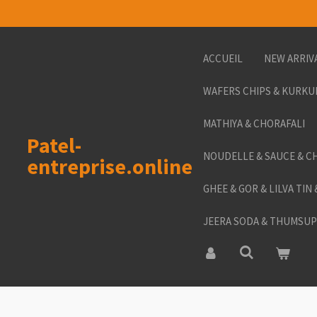
Passer
au
contenu
ACCUEIL
NEW ARRIV
principal
WAFERS CHIPS & KURKU
MATHIYA & CHORAFALI
Patel-
NOUDELLE & SAUCE & C
entreprise.online
GHEE & GOR & LILVA TIN
JEERA SODA & THUMSUP 