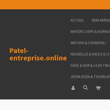
Passer
au
contenu
ACCUEIL
NEW ARRIV
principal
WAFERS CHIPS & KURKU
MATHIYA & CHORAFALI
Patel-
NOUDELLE & SAUCE & C
entreprise.online
GHEE & GOR & LILVA TIN
JEERA SODA & THUMSUP 