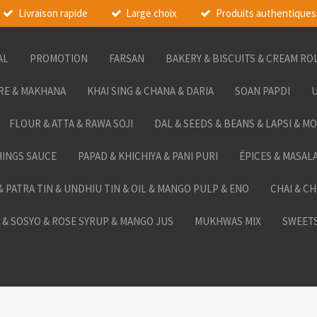
Livraison rapide
Large choix
Produits authentiques
AL
PROMOTION
FARSAN
BAKERY & BISCUITS & CREAM RO
RE & MAKHANA
KHAI SING & CHANA & DARIA
SOAN PAPDI
U
FLOUR & ATTA & RAWA SOJI
DAL & SEEDS & BEANS & LAPSI & M
HINGS SAUCE
PAPAD & KHICHIYA & PANI PURI
ÉPICES & MASAL
 & PATRA TIN & UNDHIU TIN & OIL & MANGO PULP & ENO
CHAI & C
& SOSYO & ROSE SYRUP & MANGO JUS
MUKHWAS MIX
SWEETS