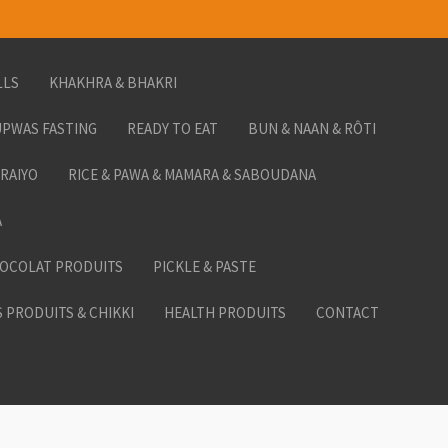
LLS
KHAKHRA & BHAKRI
PWAS FASTING
READY TO EAT
BUN & NAAN & RÔTI
ORAIYO
RICE & PAWA & MAMARA & SABOUDANA
A
HOCOLAT PRODUITS
PICKLE & PASTE
 PRODUITS & CHIKKI
HEALTH PRODUITS
CONTACT