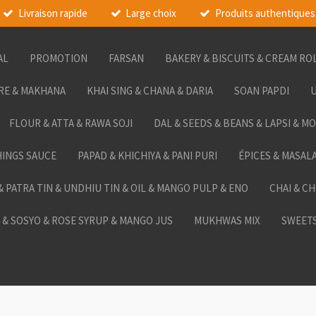
Livraison rapide
Large choix
Produits authentiques
AL
PROMOTION
FARSAN
BAKERY & BISCUITS & CREAM RO
RE & MAKHANA
KHAI SING & CHANA & DARIA
SOAN PAPDI
U
FLOUR & ATTA & RAWA SOJI
DAL & SEEDS & BEANS & LAPSI & M
HINGS SAUCE
PAPAD & KHICHIYA & PANI PURI
ÉPICES & MASAL
 & PATRA TIN & UNDHIU TIN & OIL & MANGO PULP & ENO
CHAI & C
& SOSYO & ROSE SYRUP & MANGO JUS
MUKHWAS MIX
SWEETS