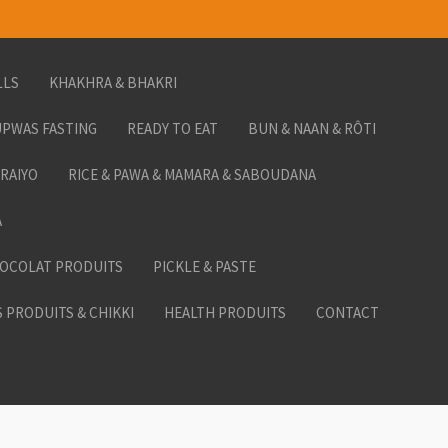
LLS
KHAKHRA & BHAKRI
PWAS FASTING
READY TO EAT
BUN & NAAN & RÔTI
ORAIYO
RICE & PAWA & MAMARA & SABOUDANA
A
HOCOLAT PRODUITS
PICKLE & PASTE
 PRODUITS & CHIKKI
HEALTH PRODUITS
CONTACT