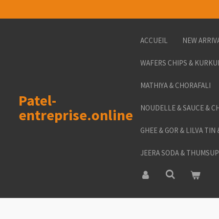
Passer
au
contenu
ACCUEIL
NEW ARRIV
principal
WAFERS CHIPS & KURKU
MATHIYA & CHORAFALI
Patel-
NOUDELLE & SAUCE & C
entreprise.online
GHEE & GOR & LILVA TIN
JEERA SODA & THUMSUP 