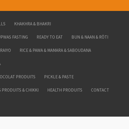
LLS
KHAKHRA & BHAKRI
PWAS FASTING
READY TO EAT
BUN & NAAN & RÔTI
ORAIYO
RICE & PAWA & MAMARA & SABOUDANA
A
HOCOLAT PRODUITS
PICKLE & PASTE
 PRODUITS & CHIKKI
HEALTH PRODUITS
CONTACT