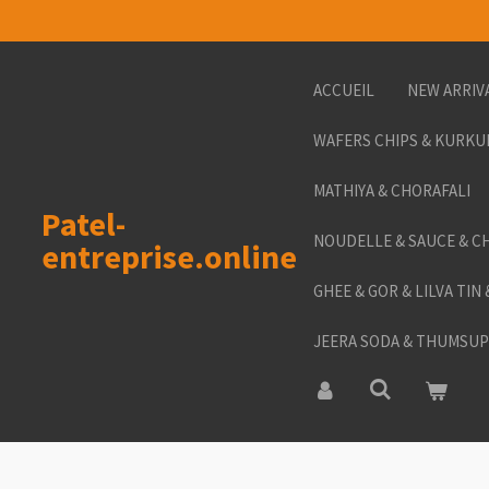
Passer
au
contenu
ACCUEIL
NEW ARRIV
principal
WAFERS CHIPS & KURKU
MATHIYA & CHORAFALI
Patel-
NOUDELLE & SAUCE & C
entreprise.online
GHEE & GOR & LILVA TIN
JEERA SODA & THUMSUP 