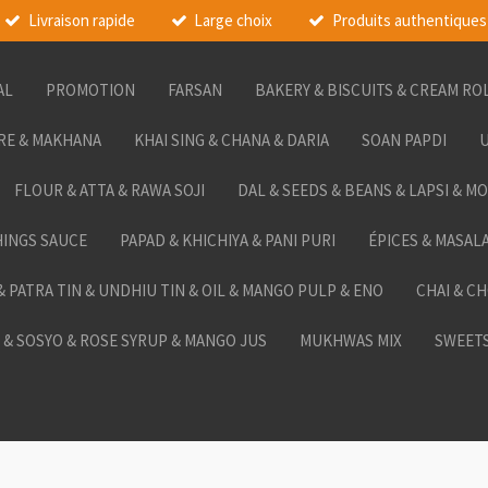
Livraison rapide
Large choix
Produits authentiques
AL
PROMOTION
FARSAN
BAKERY & BISCUITS & CREAM RO
RE & MAKHANA
KHAI SING & CHANA & DARIA
SOAN PAPDI
U
FLOUR & ATTA & RAWA SOJI
DAL & SEEDS & BEANS & LAPSI & M
HINGS SAUCE
PAPAD & KHICHIYA & PANI PURI
ÉPICES & MASAL
 & PATRA TIN & UNDHIU TIN & OIL & MANGO PULP & ENO
CHAI & C
& SOSYO & ROSE SYRUP & MANGO JUS
MUKHWAS MIX
SWEETS