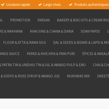
Livraison rapide
Large choix
Produits authentiques
AL
PROMOTION
FARSAN
BAKERY & BISCUITS & CREAM RO
RE & MAKHANA
KHAI SING & CHANA & DARIA
SOAN PAPDI
U
FLOUR & ATTA & RAWA SOJI
DAL & SEEDS & BEANS & LAPSI & M
HINGS SAUCE
PAPAD & KHICHIYA & PANI PURI
ÉPICES & MASAL
 & PATRA TIN & UNDHIU TIN & OIL & MANGO PULP & ENO
CHAI & C
& SOSYO & ROSE SYRUP & MANGO JUS
MUKHWAS MIX
SWEETS