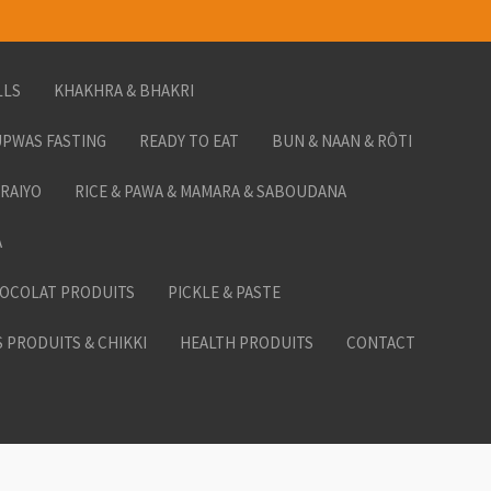
LLS
KHAKHRA & BHAKRI
PWAS FASTING
READY TO EAT
BUN & NAAN & RÔTI
ORAIYO
RICE & PAWA & MAMARA & SABOUDANA
A
HOCOLAT PRODUITS
PICKLE & PASTE
 PRODUITS & CHIKKI
HEALTH PRODUITS
CONTACT