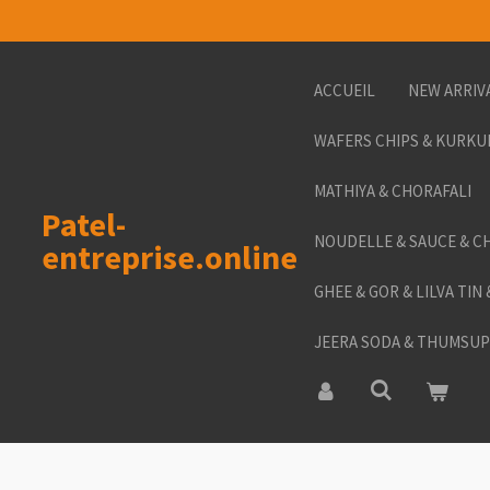
Passer
au
contenu
ACCUEIL
NEW ARRIV
principal
WAFERS CHIPS & KURKU
MATHIYA & CHORAFALI
Patel-
NOUDELLE & SAUCE & C
entreprise.online
GHEE & GOR & LILVA TIN
JEERA SODA & THUMSUP 