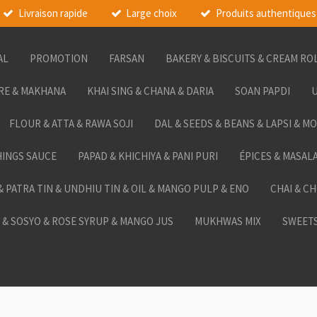
Livraison rapide
Large choix
Produits authentiques
AL
PROMOTION
FARSAN
BAKERY & BISCUITS & CREAM RO
RE & MAKHANA
KHAI SING & CHANA & DARIA
SOAN PAPDI
U
FLOUR & ATTA & RAWA SOJI
DAL & SEEDS & BEANS & LAPSI & M
HINGS SAUCE
PAPAD & KHICHIYA & PANI PURI
ÉPICES & MASAL
 & PATRA TIN & UNDHIU TIN & OIL & MANGO PULP & ENO
CHAI & C
& SOSYO & ROSE SYRUP & MANGO JUS
MUKHWAS MIX
SWEETS