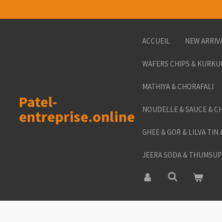
Passer
au
contenu
ACCUEIL
NEW ARRIV
principal
WAFERS CHIPS & KURKU
MATHIYA & CHORAFALI
Patel-
NOUDELLE & SAUCE & C
entreprise.online
GHEE & GOR & LILVA TIN
JEERA SODA & THUMSUP 