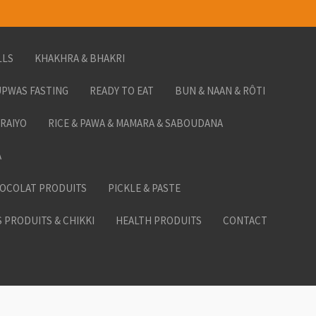
LLS
KHAKHRA & BHAKRI
PWAS FASTING
READY TO EAT
BUN & NAAN & RÔTI
ORAIYO
RICE & PAWA & MAMARA & SABOUDANA
A
HOCOLAT PRODUITS
PICKLE & PASTE
 PRODUITS & CHIKKI
HEALTH PRODUITS
CONTACT