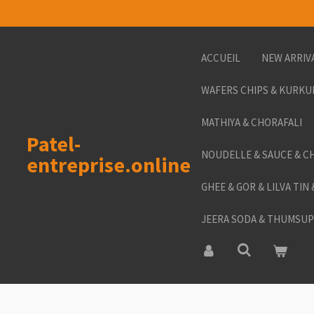
Passer
au
contenu
ACCUEIL
NEW ARRIV
principal
WAFERS CHIPS & KURKU
MATHIYA & CHORAFALI
Patel-
NOUDELLE & SAUCE & C
entreprise.online
GHEE & GOR & LILVA TIN
JEERA SODA & THUMSUP 