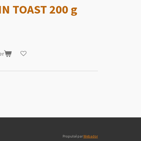
N TOAST 200 g
er
Propulsé par
Webador