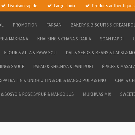
Livraison rapide
Large choix
Produits authentiques
AL
PROMOTION
FARSAN
BAKERY & BISCUITS & CREAM RO
RE & MAKHANA
KHAI SING & CHANA & DARIA
SOAN PAPDI
U
FLOUR & ATTA & RAWA SOJI
DAL & SEEDS & BEANS & LAPSI & M
HINGS SAUCE
PAPAD & KHICHIYA & PANI PURI
ÉPICES & MASAL
 & PATRA TIN & UNDHIU TIN & OIL & MANGO PULP & ENO
CHAI & C
& SOSYO & ROSE SYRUP & MANGO JUS
MUKHWAS MIX
SWEETS