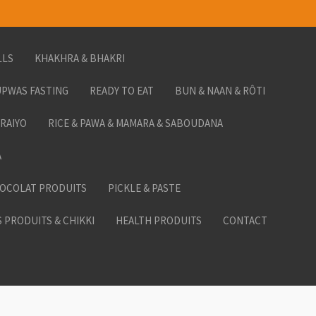
LLS
KHAKHRA & BHAKRI
PWAS FASTING
READY TO EAT
BUN & NAAN & RÔTI
ORAIYO
RICE & PAWA & MAMARA & SABOUDANA
A
HOCOLAT PRODUITS
PICKLE & PASTE
 PRODUITS & CHIKKI
HEALTH PRODUITS
CONTACT