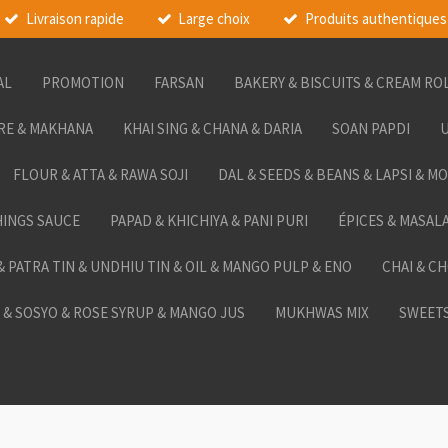
Livraison rapide
Large choix
Produits authentiques
AL
PROMOTION
FARSAN
BAKERY & BISCUITS & CREAM RO
RE & MAKHANA
KHAI SING & CHANA & DARIA
SOAN PAPDI
U
FLOUR & ATTA & RAWA SOJI
DAL & SEEDS & BEANS & LAPSI & M
HINGS SAUCE
PAPAD & KHICHIYA & PANI PURI
ÉPICES & MASAL
 & PATRA TIN & UNDHIU TIN & OIL & MANGO PULP & ENO
CHAI & C
& SOSYO & ROSE SYRUP & MANGO JUS
MUKHWAS MIX
SWEETS