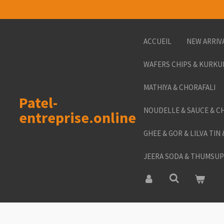
Passer
au
contenu
ACCUEIL
NEW ARRIV
principal
WAFERS CHIPS & KURKU
MATHIYA & CHORAFALI
Patel-
NOUDELLE & SAUCE & C
entreprise.online
GHEE & GOR & LILVA TIN
JEERA SODA & THUMSUP 