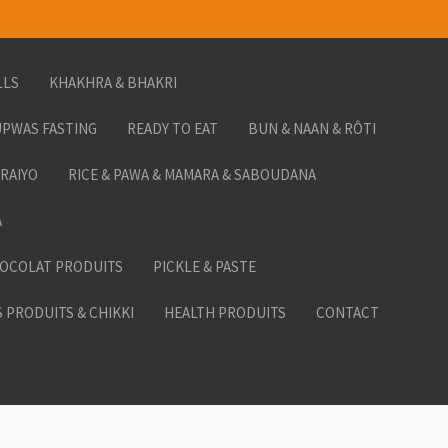
LLS
KHAKHRA & BHAKRI
PWAS FASTING
READY TO EAT
BUN & NAAN & RÔTI
ORAIYO
RICE & PAWA & MAMARA & SABOUDANA
A
HOCOLAT PRODUITS
PICKLE & PASTE
 PRODUITS & CHIKKI
HEALTH PRODUITS
CONTACT